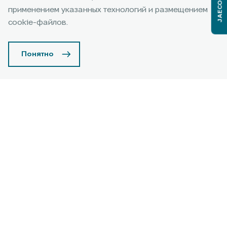
JAECOO J6
JAECOO J7 – 65 000 руб.¹
применением указанных технологий и размещением
JAECOO J8 – 70 000 руб.²
cookie-файлов.
JAECOO J6 – 59 000 руб.³
Понятно
Страхование с JAECOO
Для вас покупка нового JAECOO с оплатой
наличными или в кредит стала еще проще — мы
Узнать подробнее
предлагаем специальные условия страхования
КАСКО. В рамках JAECOO Страхование Вы можете
выбрать одну из наиболее подходящих Вам
программ.