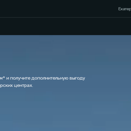
Екатер
м* и получите дополнительную выгоду
рских центрах.