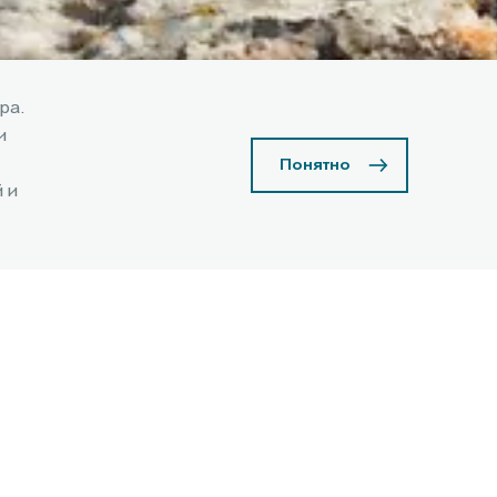
ра.
и
Понятно
 и