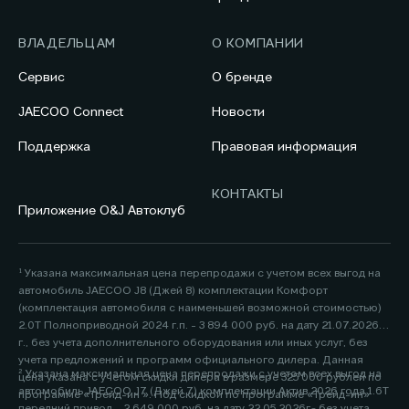
ВЛАДЕЛЬЦАМ
О КОМПАНИИ
Сервис
О бренде
JAECOO Connect
Новости
Поддержка
Правовая информация
КОНТАКТЫ
Приложение O&J Автоклуб
¹ Указана максимальная цена перепродажи с учетом всех выгод на
автомобиль JAECOO J8 (Джей 8) комплектации Комфорт
(комплектация автомобиля с наименьшей возможной стоимостью)
2.0Т Полноприводной 2024 г.п. - 3 894 000 руб. на дату 21.07.2026
г., без учета дополнительного оборудования или иных услуг, без
учета предложений и программ официального дилера. Данная
² Указана максимальная цена перепродажи с учетом всех выгод на
цена указана с учетом скидки дилера в размере 325 000 рублей по
автомобиль JAECOO J7 (Джей 7) комплектации Актив 2026 года 1.6Т
программе «Трейд-ин ». Под скидкой по программе «Трейд-ин»