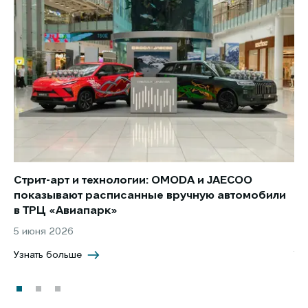
Стрит-арт и технологии: OMODA и JAECOO
Но
показывают расписанные вручную автомобили
JA
в ТРЦ «Авиапарк»
за
5 июня 2026
8 
Узнать больше
Уз