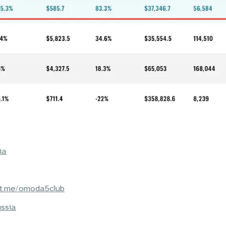
ia
/t.me/omoda5club
ussia