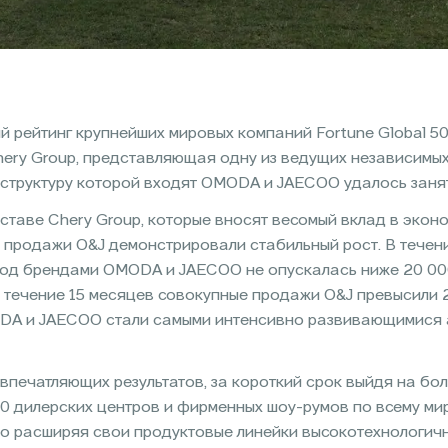
й рейтинг крупнейших мировых компаний Fortune Global 50
Chery Group, представляющая одну из ведущих независимы
 структуру которой входят OMODA и JAECOO удалось занят
таве Chery Group, которые вносят весомый вклад в экон
 продажи O&J демонстрировали стабильный рост. В течени
под брендами OMODA и JAECOO не опускалась ниже 20 000
В течение 15 месяцев совокупные продажи O&J превысили 
DA и JAECOO стали самыми интенсивно развивающимися
впечатляющих результатов, за короткий срок выйдя на бол
00 дилерских центров и фирменных шоу-румов по всему ми
но расширяя свои продуктовые линейки высокотехнологич