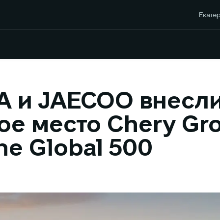
Екатер
 и JAECOO внесли
ое место Chery Gr
ne Global 500