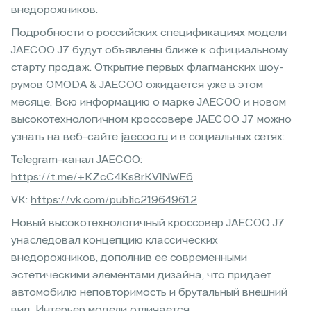
внедорожников.
Подробности о российских спецификациях модели
JAECOO J7 будут объявлены ближе к официальному
старту продаж. Открытие первых флагманских шоу-
румов OMODA & JAECOO ожидается уже в этом
месяце. Всю информацию о марке JAECOO и новом
высокотехнологичном кроссовере JAECOO J7 можно
узнать на веб-сайте
jaecoo.ru
и в социальных сетях:
Telegram-канал JAECOO:
https://t.me/+KZcC4Ks8rKVlNWE6
VK:
https://vk.com/public219649612
Новый высокотехнологичный кроссовер JAECOO J7
унаследовал концепцию классических
внедорожников, дополнив ее современными
эстетическими элементами дизайна, что придает
автомобилю неповторимость и брутальный внешний
вид. Интерьер модели отличается