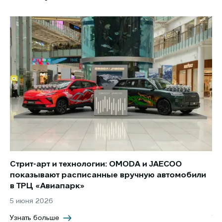
Стрит-арт и технологии: OMODA и JAECOO
Но
показывают расписанные вручную автомобили
JA
в ТРЦ «Авиапарк»
за
5 июня 2026
8 
Узнать больше
Уз