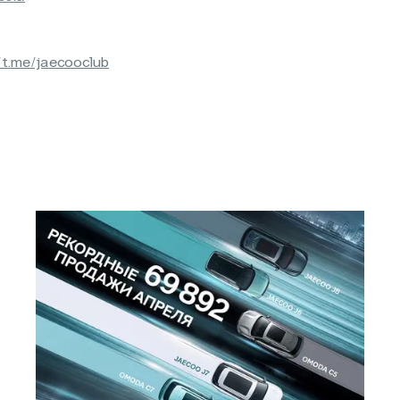
/t.me/jaecooclub