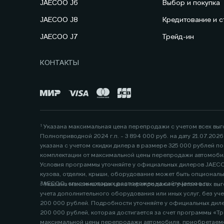
JAECOO J6
Выбор и покупка
JAECOO J8
Кредитование и с
JAECOO J7
Трейд-ин
КОНТАКТЫ
¹ Указана максимальная цена перепродажи с учетом всех вы
Полноприводной 2024 г.п. - 3 894 000 руб. на дату 21.07.20
указана с учетом скидки дилера в размере 325 000 рублей 
комплектации от максимальной цены перепродажи автомобил
Условия программы уточняйте у официальных дилеров JAECOO
кузова, отделки, крыши, оборудование может быть опциональ
JAECOO, список которых расположен на сайте jaecoo.ru
² Указана максимальная цена перепродажи с учетом всех выго
учета дополнительного оборудования или иных услуг, без учета предложений или скидок официального дилера. Данная цена указана с учетом скидки дилера по программам «Трейд-ин» в размере
200 000 рублей. Подробности уточняйте у официальных дилеров, список которых расположен по 
200 000 рублей, которая достигается за счет программы «Тр
максимальной цены перепродажи автомобиля, приобретаемо