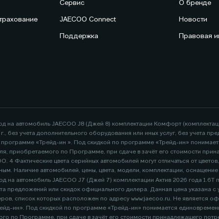
Сервис
О бренде
трахование
JAECOO Connect
Новости
Поддержка
Правовая 
год на автомобиль JAECOO J8 (Джей 8) комплектации Комфорт (комплекта
26 г., без учета дополнительного оборудования или иных услуг, без учета
по программе «Трейд-ин ». Под скидкой по программе «Трейд-ин» понимае
я, приобретаемого по Программе, при сдаче в зачёт его стоимости при
. 4 Фактические цвета серийных автомобилей могут отличаться от цветов
ным. Наличие автомобилей, цены, цвета, модели, комплектации, оснащени
д на автомобиль JAECOO J7 (Джей 7) комплектации Актив 2026 года 1.6Т пер
адресу www.jaecoo.ru. Не является офертой. 2 Указан максимальный размер выгоды потребителя -
ейд-ин». Под скидкой по программе «Трейд-ин» понимается единовременна
го по Программе, при сдаче в зачёт его стоимости принадлежащего пот