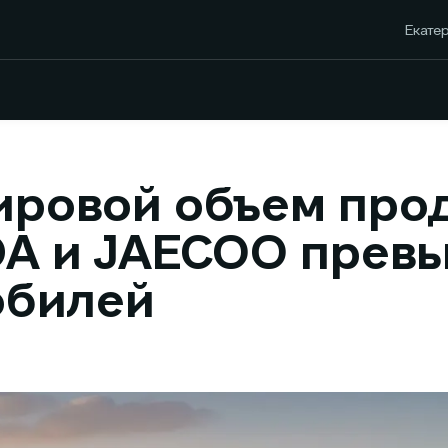
Екатер
ировой объем про
A и JAECOO прев
обилей