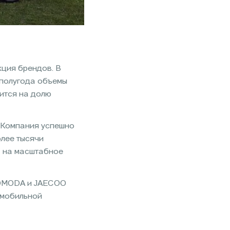
ция брендов. В
 полугода объемы
ится на долю
 Компания успешно
олее тысячи
а на масштабное
ы OMODA и JAECOO
омобильной