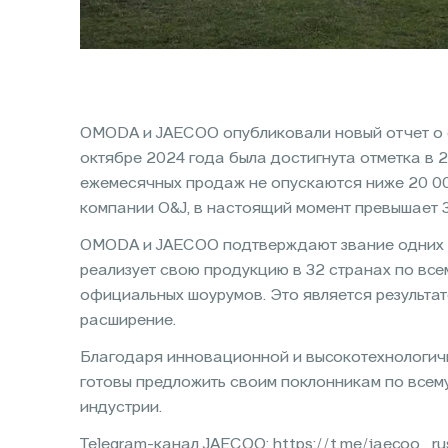
OMODA и JAECOO опубликовали новый отчет о с
октябре 2024 года была достигнута отметка в 
ежемесячных продаж не опускаются ниже 20 0
компании O&J, в настоящий момент превышает 
OMODA и JAECOO подтверждают звание одних 
реализует свою продукцию в 32 странах по вс
официальных шоурумов. Это является результат
расширение.
Благодаря инновационной и высокотехнологич
готовы предложить своим поклонникам по всем
индустрии.
Telegram-канал JAECOO:
https://t.me/jaecoo_ru